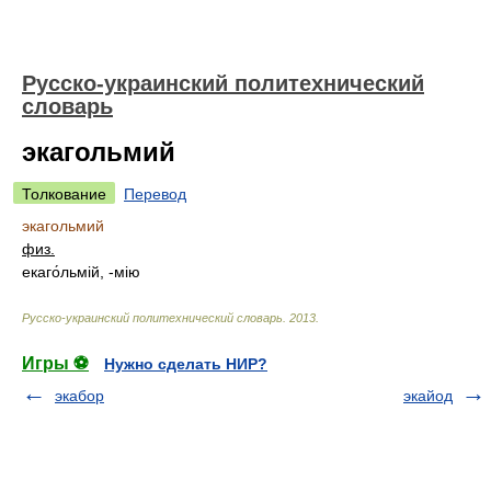
Русско-украинский политехнический
словарь
экагольмий
Толкование
Перевод
экагольмий
физ.
екаго́льмій, -мію
Русско-украинский политехнический словарь
.
2013
.
Игры ⚽
Нужно сделать НИР?
экабор
экайод